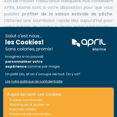
Afin de trouver l’assurance adéquate, nos conseillers
APRIL Marine sont à votre disposition pour que vous
puissiez
profiter de la saison estivale de pêche
.
Obtenez une soumission rapide dès aujourd’hui pour
votre bateau de pêche ou toute autre embarcation
de plaisance!
Vous avez une motomarine ou un voilier? Découvrez
nos polices d’
assurance motomarine
et d’
assurance
voilier
.