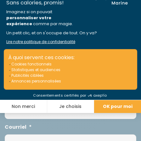
Il n'y a pas le poste que vous convoitez ?
N’hésitez pas compléter le formulaire pour
soumettre votre candidature.
Prénom
*
Nom
*
Courriel
*