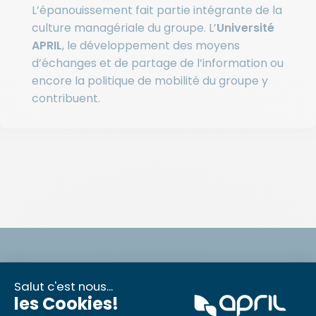
L’épanouissement fait partie intégrante de la
culture managériale du groupe. L’
Université
APRIL
, le développement des moyens
d’échanges et de partage de l’information ou
encore la politique de mobilité du groupe y
contribuent.