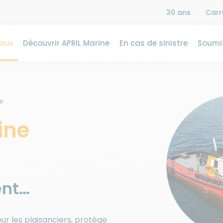
30 ans
Carr
aux
Découvrir APRIL Marine
En cas de sinistre
Soumis
e
ine
ent…
ur les plaisanciers, protège