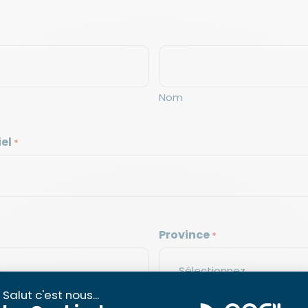
Nom
el
*
Province
*