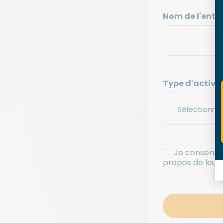
Nom de l'entr
Type d'activit
Consent
Je consens à
propos de leurs
*