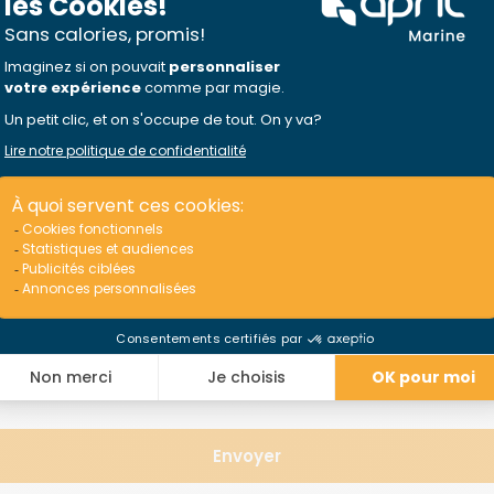
eprise
Site web de l'entreprise
*
é
*
 ce qu'APRIL Marine et ses courtiers partenaires me con
 produits et services d’assurance.
*