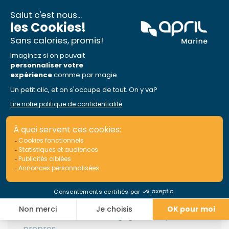
pendant de nombreuses années.
Marie-Eve pilote APRIL Marine avec passion
et engagement depuis toujours. Elle possède
d’excellentes qualités managériales, tant
dans la bienveillance que dans l’exigence vis-
à-vis de ses équipes, ce qui fait d’elle une
figure totalement légitime et très inspirante
pour tous ceux qu’elle côtoie.
Elle est bien sûr une grande spécialiste de
l’assurance plaisance mais, au-delà de sa
technicité assurantielle évidente, c’est sa
polyvalence qui est à l’origine de son succès
et de celui de l’entreprise : gestion de projet,
management d’équipe, capacité de
négociation, communication, le tout avec un
enthousiasme et un engagement qui lui sont
propres.