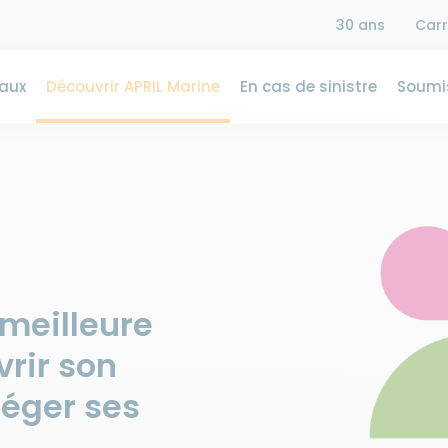
30 ans
Carr
aux
Découvrir APRIL Marine
En cas de sinistre
Soumis
 meilleure
rir son
téger ses