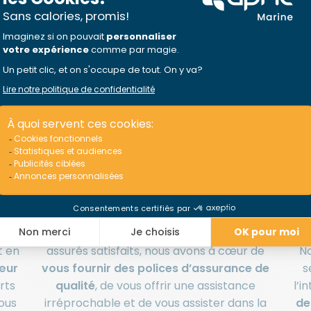
ssurance
Notre mission :
votre satisfaction
er
Avec 100 000 bateaux de plaisance
L
ant
assurés dans le monde et 96% de nos
cul
t en
assurés satisfaits, nous avons à cœur de
No
cœur
vous fournir des polices d’assurance de
s
rts
qualité
, de vous offrir une assistance
l’i
ous
irréprochable et de vous assister dans la
de