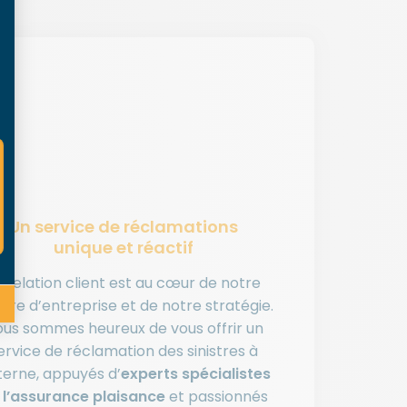
Un service de réclamations
unique et réactif
a relation client est au cœur de notre
ture d’entreprise et de notre stratégie.
us sommes heureux de vous offrir un
ervice de réclamation des sinistres à
nterne, appuyés d’
experts spécialistes
 l’assurance plaisance
et passionnés