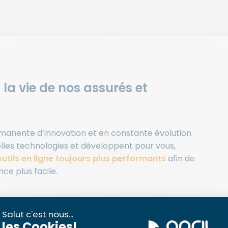
t la vie de nos assurés et
manente d’innovation et en constante évolution.
lles technologies et développent pour vous,
utils en ligne toujours plus performants
afin de
nce plus facile.