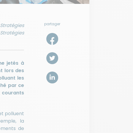
partager
Stratégies
Stratégies
e jetés à
t lors des
lluant les
ché par ce
x courants
et polluent
xemple, la
gements de