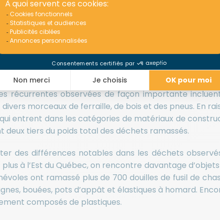
 qui montent sur le podium : les bénévoles de l’Expédit
e 5 500. Les troisièmes et quatrièmes places sont occupé
e (4 500 déchets) et les emballages alimentaires (3 000
s bouteilles et bouchons en plastique, des canettes, d
 et des emballages de chips, biscuits et bonbons.
andus dans absolument tous les lieux où l’Expédition Sai
ies récurrentes observées de façon importante incluent
t divers morceaux de ferraille, de bois et des pneus. En rai
 qui entrent dans les catégories de matériaux de constru
 deux tiers du poids total des déchets ramassés.
ater des différences notables dans les déchets observés
t plus à l’Est du Québec, on rencontre davantage d’objets 
évoles ont ramassé plus de 700 douilles de fusil de cha
lignes, bouées, pots d’appât et élastiques à homard. Encor
irement composés de plastiques.