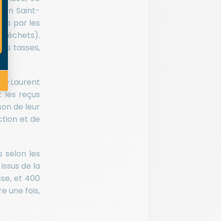
ion Saint-
es par les
 déchets).
es tasses,
nt-Laurent
 les reçus
son de leur
ction et de
 selon les
issus de la
sse, et 400
e une fois,