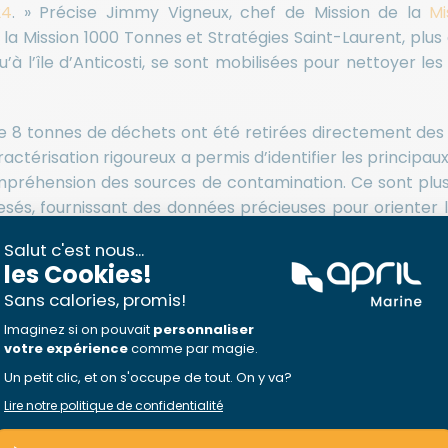
24
. » Précise Jimmy Vigneux, chef de Mission de la
Mi
 la Mission 1000 Tonnes et Stratégies Saint-Laurent, plus d
’à l’île d’Anticosti, se sont mobilisées pour nettoyer le
 de 8 tonnes de déchets ont été retirées directement de
ractérisation rigoureux a permis d’identifier les principaux
ompréhension des sources de contamination. Ce sont plus
esés, fournissant des données précieuses pour orienter 
hangements de comportements.
 unique : les grands gagnants de
es plus couramment observées sur les berges du Sai
 de plastiques à usage unique. À elles seules, les m
es de plastique et les styromousses représentent plus
a première catégorie en termes de nombre. En deuxième