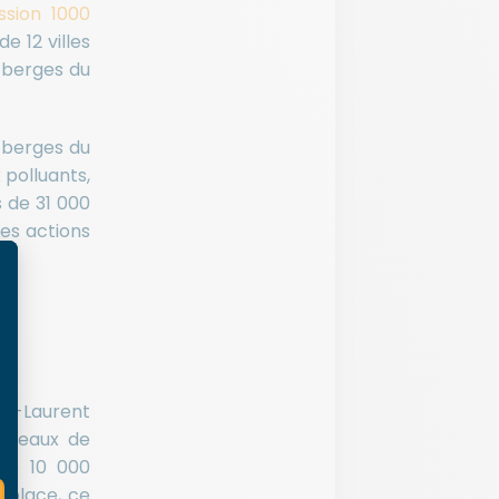
ssion 1000
e 12 villes
s berges du
s berges du
 polluants,
 de 31 000
les actions
nt-Laurent
orceaux de
 de 10 000
 place, ce