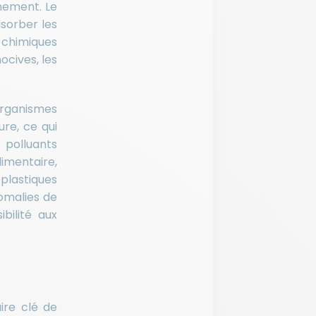
nnement. Le
sorber les
s chimiques
ocives, les
 organismes
re, ce qui
 polluants
limentaire,
plastiques
omalies de
bilité aux
ire clé de