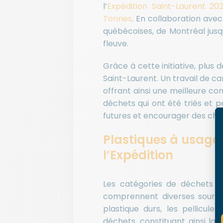
l’
Expédition Saint-Laurent 20
Tonnes
. En collaboration avec
québécoises, de Montréal jusqu
fleuve.
Grâce à cette initiative, plus
Saint-Laurent. Un travail de ca
offrant ainsi une meilleure c
déchets qui ont été triés et p
futures et encourager des c
Plastiques à usage
l’Expédition
Les catégories de déchets l
comprennent diverses sources
plastique durs, les pellicul
déchets, constituant ainsi l