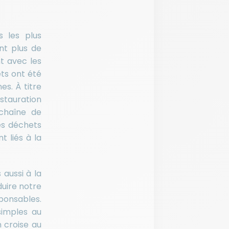
s les plus
nt plus de
t avec les
ts ont été
es. À titre
stauration
 chaîne de
ces déchets
 liés à la
aussi à la
duire notre
ponsables.
simples au
 croise au