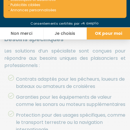
Gestion rapide des sinistres, évitant les longues
interruptions de navigation
3. Une couverture rentable pour des
besoins spécifiques
Les solutions d’un spécialiste sont conçues pour
répondre aux besoins uniques des plaisanciers et
professionnels :
Contrats adaptés pour les pêcheurs, loueurs de
bateaux ou amateurs de croisières
Garanties pour les équipements de valeur
comme les sonars ou moteurs supplémentaires
Protection pour des usages spécifiques, comme
le transport terrestre ou la navigation
internationale