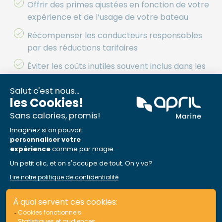
Offrir des primes ajustées en fonction de votre
expérience et de l’usage de votre bateau
Récompenser les conducteurs responsables
par des réductions tarifaires
Éviter les coûts inutiles souvent inclus dans les
contrats des assureurs généralistes
2. Économies sur le long terme grâce à
des solutions adaptées
Un assureur spécialisé vous aide à anticiper les
imprévus et à limiter les frais futurs. Voici comment :
Prévention des risques grâce à des conseils
personnalisés pour protéger votre bateau
Accès à un réseau de partenaires, réduisant les
coûts de réparation ou de dépannage